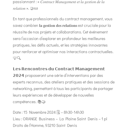
passionnant : « 𝐶𝑜𝑛𝑡𝑟𝑎𝑐𝑡 𝑀𝑎𝑛𝑎𝑔𝑒𝑚𝑒𝑛𝑡 𝑒𝑡 𝑙𝑎 𝑔𝑒𝑠𝑡𝑖𝑜𝑛 𝑑𝑒 𝑙𝑎
𝑟𝑒𝑙𝑎𝑡𝑖𝑜𝑛 ». 🤝📜
En tant que professionnels du contract management, vous
savez combien 𝐥𝐚 𝐠𝐞𝐬𝐭𝐢𝐨𝐧 𝐝𝐞𝐬 𝐫𝐞𝐥𝐚𝐭𝐢𝐨𝐧𝐬 est cruciale pour la
réussite de nos projets et collaborations. Cet événement
sera l’occasion d’explorer en profondeur les meilleures
pratiques, les défis actuels, et les stratégies innovantes
pour renforcer et optimiser nos interactions contractuelles.
💡🔍
𝗟𝗲𝘀 𝗥𝗲𝗻𝗰𝗼𝗻𝘁𝗿𝗲𝘀 𝗱𝘂 𝗖𝗼𝗻𝘁𝗿𝗮𝗰𝘁 𝗠𝗮𝗻𝗮𝗴𝗲𝗺𝗲𝗻𝘁
𝟮𝟬𝟮𝟰 proposeront une série d’interventions par des
experts reconnus, des ateliers pratiques et des sessions de
networking, permettant à tous les participants de partager
leurs expériences et de développer de nouvelles
compétences. 📚🤝
Date : 15 Novembre 2024 🗓️ – 8h30-14h30
Lieu : ORANGE Business – La Plaine Saint Denis – 1 pl
Droits de l’Homme, 93210 Saint Denis