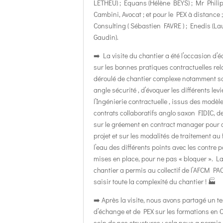
LETHEU) ; Equans (Hélène BEYS) ; Mr Phili
Cambini, Avocat ; et pour le PEX à distance
Consulting ( Sébastien FAVRE ) ; Enedis (L
Gaudin).
➡️ La visite du chantier a été l’occasion d’
sur les bonnes pratiques contractuelles rel
déroulé de chantier complexe notamment s
angle sécurité , d’évoquer les différents levi
l’Ingénierie contractuelle , issus des modèl
contrats collaboratifs anglo saxon FIDIC, de
sur le gréement en con
tract manager pour 
projet et sur les modalités de traitement au f
l’eau des différents points avec les contre p
mises en place, pour ne pas « bloquer ». La
chantier a permis au collectif de l’AFCM PA
saisir toute la complexité du chantier ! 🏭
➡️ Après la visite, nous avons partagé un 
d’échange et de PEX sur les formations en
sein de nos structures : cela nous a permis