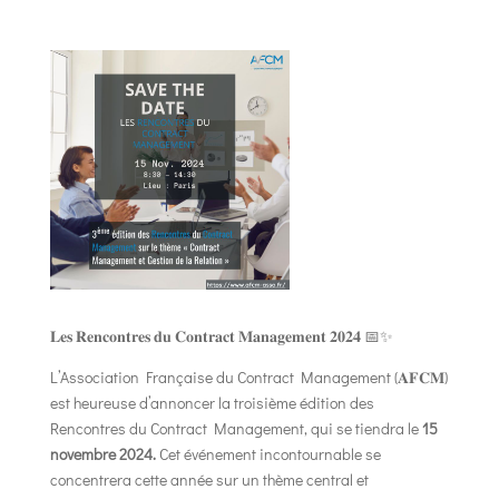
𝐋𝐞𝐬 𝐑𝐞𝐧𝐜𝐨𝐧𝐭𝐫𝐞𝐬 𝐝𝐮 𝐂𝐨𝐧𝐭𝐫𝐚𝐜𝐭 𝐌𝐚𝐧𝐚𝐠𝐞𝐦𝐞𝐧𝐭 𝟐𝟎𝟐𝟒 📅✨
L’Association Française du Contract Management (𝐀𝐅𝐂𝐌)
est heureuse d’annoncer la troisième édition des
Rencontres du Contract Management, qui se tiendra le
15
novembre 2024.
Cet événement incontournable se
concentrera cette année sur un thème central et