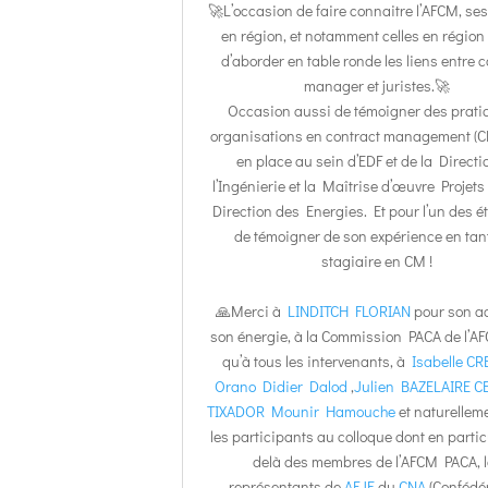
🚀L’occasion de faire connaitre l’AFCM, ses
en région, et notamment celles en région 
d’aborder en table ronde les liens entre 
manager et juristes.🚀
Occasion aussi de témoigner des prati
organisations en contract management (C
en place au sein d’EDF et de la Directi
l’Ingénierie et la Maîtrise d’œuvre Projets
Direction des Energies. Et pour l’un des é
de témoigner de son expérience en tan
stagiaire en CM !
🙏Merci à
LINDITCH FLORIAN
pour son ac
son énergie, à la Commission PACA de l’A
qu’à tous les intervenants, à
Isabelle C
Orano
Didier Dalod
,
Julien BAZELAIRE
C
TIXADOR
Mounir Hamouche
et naturellem
les participants au colloque dont en particu
delà des membres de l’AFCM PACA, l
représentants de
AFJE
du
CNA
(Confédé