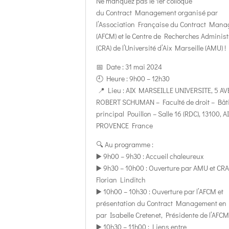
Ne manquez pas le 1er colloque
du Contract Management organisé par
l’Association Française du Contract Man
(AFCM) et le Centre de Recherches Administ
(CRA) de l’Université d’Aix Marseille (AMU) !
📅 Date : 31 mai 2024
🕘 Heure : 9h00 – 12h30
📍 Lieu : AIX MARSEILLE UNIVERSITE, 5 A
ROBERT SCHUMAN – Faculté de droit – Bât
principal Pouillon – Salle 16 (RDC), 13100, 
PROVENCE France
🔍 Au programme :
▶️ 9h00 – 9h30 : Accueil chaleureux
▶️ 9h30 – 10h00 : Ouverture par AMU et CRA
Florian Linditch
▶️ 10h00 – 10h30 : Ouverture par l’AFCM et
présentation du Contract Management en
par Isabelle Cretenet, Présidente de l’AFC
▶️ 10h30 – 11h00 : Liens entre