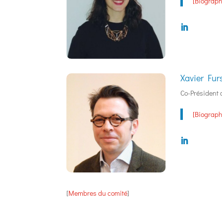
[Biograph
Xavier Fur
Co-Président 
[Biograph
[
Membres du comité
]